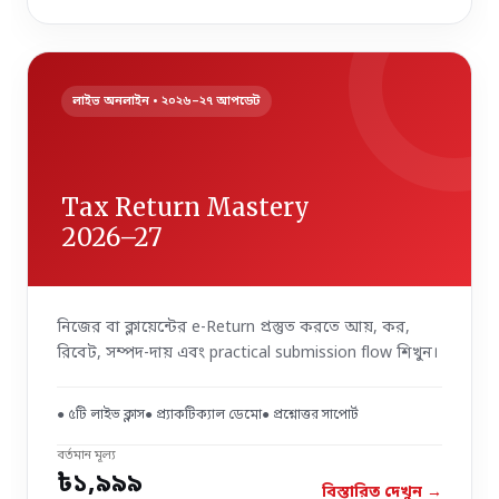
লাইভ অনলাইন • ২০২৬–২৭ আপডেট
Tax Return Mastery
2026–27
নিজের বা ক্লায়েন্টের e-Return প্রস্তুত করতে আয়, কর,
রিবেট, সম্পদ-দায় এবং practical submission flow শিখুন।
● ৫টি লাইভ ক্লাস
● প্র্যাকটিক্যাল ডেমো
● প্রশ্নোত্তর সাপোর্ট
বর্তমান মূল্য
৳১,৯৯৯
বিস্তারিত দেখুন →