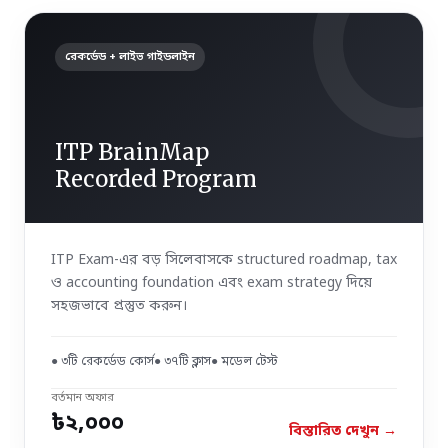
রেকর্ডেড + লাইভ গাইডলাইন
ITP BrainMap
Recorded Program
ITP Exam-এর বড় সিলেবাসকে structured roadmap, tax
ও accounting foundation এবং exam strategy দিয়ে
সহজভাবে প্রস্তুত করুন।
● ৩টি রেকর্ডেড কোর্স
● ৩৭টি ক্লাস
● মডেল টেস্ট
বর্তমান অফার
৳২,০০০
বিস্তারিত দেখুন →