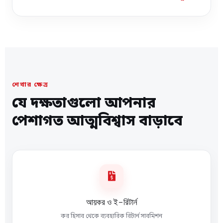
শেখার ক্ষেত্র
যে দক্ষতাগুলো আপনার
পেশাগত আত্মবিশ্বাস বাড়াবে

আয়কর ও ই-রিটার্ন
কর হিসাব থেকে ব্যবহারিক রিটার্ন সাবমিশন