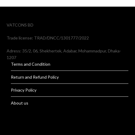
VATCONS BD
Trade license: TRAD/DNCC/1301777/2022
Adress: 35/2, 06, Shekhertek, Adabar, Mohammadpur, Dhaka-
1207
Terms and Condition
Return and Refund Policy
Privacy Policy
About us