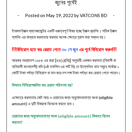
জুনের পূর্বেই
Posted on
May 19, 2022
by
VATCONS BD
ইনকাম ট্যাক্স ম্যানেজমেন্টের একটি গুরুত্বপূর্ণ বিষয় হচ্ছে ট্যাক্স প্ল্যানিং। সঠিক ট্যাক্স
প্লানিং এর মাধ্যমে করদাতার করদায় অনেক ক্ষেত্রে হ্রাস করা সম্ভব হয়।
!!!বিনিয়োগ হতে কর রেয়াত পেতে
৩০ শে জুন
এর পূর্বে বিনিয়োগ করুন!!!
আয়কর অধ্যাদেশ ১৯৮৪ এর ধারা [৪৪(২)(বি)] অনুযায়ী একজন করদাতা (নিবাসী বা
অনিবাসী বাংলাদেশী) যদি (৬ষ্ঠ তফসিল এর পার্ট বি) তে উল্লেখিত খাত সমুহে সর্বোচ্চ ১
কোটি টাকা পর্যন্ত বিনিয়োগ বা দান করে দশ লক্ষ টাকা পর্যন্ত কর রেয়াত পেতে পারেন।
কিভাবে বিনিয়োগজনিত কর রেয়াত পরিগণনা হয়?
এক্ষেত্রে করদাতার মোট আয় ও রেয়াতের জন্য অনুমোদনযোগ্য অংক (eligible
amount) এ দুটি বিষয়কে বিবেচনা করতে হবে।
রেয়াতের জন্য অনুমোদনযোগ্য অংক (eligible amount) কিভাবে হিসেব
করবেন?