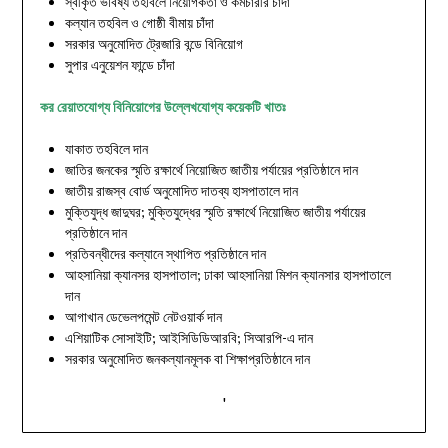
স্বীকৃত ভবিষ্য তহবিলে নিয়োগকর্তা ও কর্মচারীর চাঁদা
কল্যান তহবিল ও গোষ্ঠী বীমায় চাঁদা
সরকার অনুমোদিত ট্রেজারি বন্ডে বিনিয়োগ
সুপার এনুয়েশন ফান্ডে চাঁদা
কর রেয়াতযোগ্য বিনিয়োগের উল্লেখযোগ্য কয়েকটি খাতঃ
যাকাত তহবিলে দান
জাতির জনকের স্মৃতি রক্ষার্থে নিয়োজিত জাতীয় পর্যায়ের প্রতিষ্ঠানে দান
জাতীয় রাজস্ব বোর্ড অনুমোদিত দাতব্য হাসপাতালে দান
মুক্তিযুদ্ধ জাদুঘর; মুক্তিযুদ্ধের স্মৃতি রক্ষার্থে নিয়োজিত জাতীয় পর্যায়ের
প্রতিষ্ঠানে দান
প্রতিবন্ধীদের কল্যানে স্থাপিত প্রতিষ্ঠানে দান
আহসানিয়া ক্যানসর হাসপাতাল; ঢাকা আহসানিয়া মিশন ক্যানসার হাসপাতালে
দান
আগাখান ডেভেলপমেন্ট নেটওয়ার্ক দান
এশিয়াটিক সোসাইটি; আইসিডিডিআরবি; সিআরপি-এ দান
সরকার অনুমোদিত জনকল্যানমূলক বা শিক্ষাপ্রতিষ্ঠানে দান
'