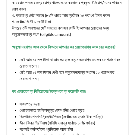
ক. রেয়াত পাওয়ার জন্য যোগ্য খাতগুলোতে করদাতার প্রকৃত বিনিয়োগ/দানের পরিমান
যোগ করুন
খ. করযোগ্য মোট আয়ের (৮২সি ধারার আয় ব্যতীত) ২৫ শতাংশ হিসাব করুন
গ. সর্বোচ্চ লিমিট ১ কোটি টাকা
উপরের ৩টি অপশনের যেটি সবচেয়ে কম হবে সেটি-ই আপনার রেয়াতের জন্য
অনুমোদনযোগ্য অংক (eligible amount)
অনুমোদনযোগ্য অংক থেকে কিভাবে আপনার কর রেয়াতযোগ্য অংক বের করবেন?
মোট আয় ১৫ লক্ষ টাকা বা তার কম হলে অনুমোদনযোগ্য অংকের ১৫ শতাংশ কর
রেয়াত পাবেন।
মোট আয় ১৫ লক্ষ টাকার বেশী হলে অনুমোদনযোগ্য অংকের ১০ শতাংশ কর
রেয়াত পাবেন।
কর রেয়াতযোগ্য বিনিয়োগের উল্লেখযোগ্য কয়েকটি খাতঃ
সঞ্চয়পত্র ক্রয়
শেয়ারবাজারে তালিকাভুক্ত কোম্পানির শেয়ার ক্রয়
ডিপোজি পেনশন স্কিম/ডিপিএস (সর্বোচ্চ ৬০ হাজার টাকা পর্যন্ত)
জীবনবিমার প্রিমিয়াম (পলিসি ভ্যালুর সর্বোচ্চ ১০% পর্যন্ত)
সরকারি কর্মকর্তাদের প্রভিডেন্ট ফান্ডে চাঁদা